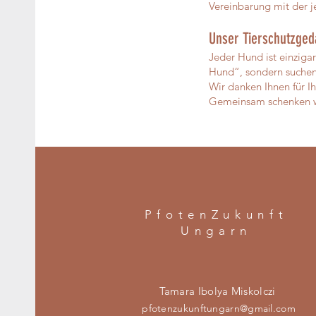
Vereinbarung mit der 
Unser Tierschutzge
Jeder Hund ist einziga
Hund“, sondern suchen
Wir danken Ihnen für Ih
Gemeinsam schenken wi
PfotenZukunft
Ungarn
Tamara Ibolya Miskolczi
pfotenzukunftungarn@gmail.com