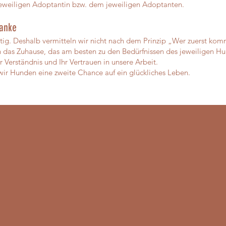
jeweiligen Adoptantin bzw. dem jeweiligen Adoptanten.
danke
rtig. Deshalb vermitteln wir nicht nach dem Prinzip „Wer zuerst k
 das Zuhause, das am besten zu den Bedürfnissen des jeweiligen Hu
r Verständnis und Ihr Vertrauen in unsere Arbeit.
r Hunden eine zweite Chance auf ein glückliches Leben.