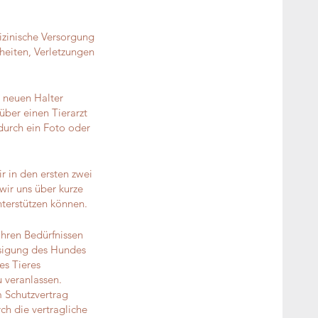
izinische Versorgung
heiten, Verletzungen
 neuen Halter
über einen Tierarzt
 durch ein Foto oder
r in den ersten zwei
ir uns über kurze
terstützen können.
ihren Bedürfnissen
ssigung des Hundes
es Tieres
 veranlassen.
m Schutzvertrag
ch die vertragliche