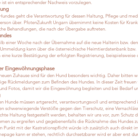
 ist ein entsprechender Nachweis vorzulegen.
gung
Hundes geht die Verantwortung für dessen Haltung, Pflege und med
erson über. PfotenZukunft Ungarn übernimmt keine Kosten für Krank
liche Behandlungen, die nach der Übergabe auftreten.
undes
lb einer Woche nach der Übernahme auf die neue Halterin bzw. den
e Ummeldung kann über die österreichische Heimtierdatenbank bzw. 
 eine kurze Bestätigung der erfolgten Registrierung, beispielsweise
er Eingewöhnungsphase
euen Zuhause sind für den Hund besonders wichtig. Daher bitten wi
e Rückmeldungen zum Befinden des Hundes. In dieser Zeit freuen w
und Fotos, damit wir die Eingewöhnung begleiten und bei Bedarf un
g
ten Hunde müssen artgerecht, verantwortungsvoll und entsprechend 
ten schwerwiegende Verstöße gegen den Tierschutz, eine Vernachlä
chte Haltung festgestellt werden, behalten wir uns vor, zum Schutz d
en zu ergreifen und gegebenenfalls die Rücknahme des Hundes zu
n Punkt mit der Kastrationspflicht würde ich zusätzlich auch direkt i
epage kann er stehen, rechtlich durchsetzbarer wird er aber erst dur