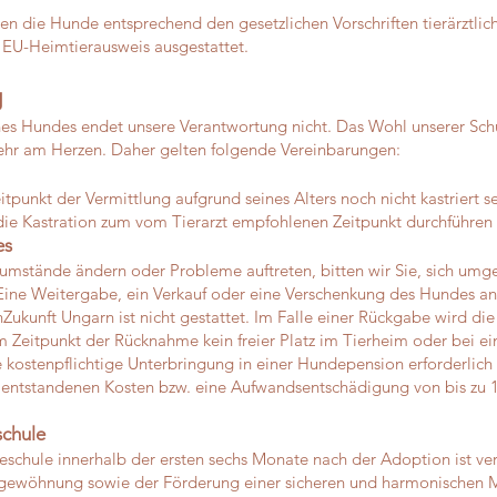
en die Hunde entsprechend den gesetzlichen Vorschriften tierärztlich
 EU-Heimtierausweis ausgestattet.
g
s Hundes endet unsere Verantwortung nicht. Das Wohl unserer Schü
sehr am Herzen. Daher gelten folgende Vereinbarungen:
tpunkt der Vermittlung aufgrund seines Alters noch nicht kastriert sei
ie Kastration zum vom Tierarzt empfohlenen Zeitpunkt durchführen 
es
sumstände ändern oder Probleme auftreten, bitten wir Sie, sich umg
Eine Weitergabe, ein Verkauf oder eine Verschenkung des Hundes an
Zukunft Ungarn ist nicht gestattet.
Im Falle einer Rückgabe wird die
um Zeitpunkt der Rücknahme kein freier Platz im Tierheim oder bei ei
e kostenpflichtige Unterbringung in einer Hundepension erforderlich
ch entstandenen Kosten bzw. eine Aufwandsentschädigung von bis zu
schule
schule innerhalb der ersten sechs Monate nach der Adoption ist ver
ingewöhnung sowie der Förderung einer sicheren und harmonischen