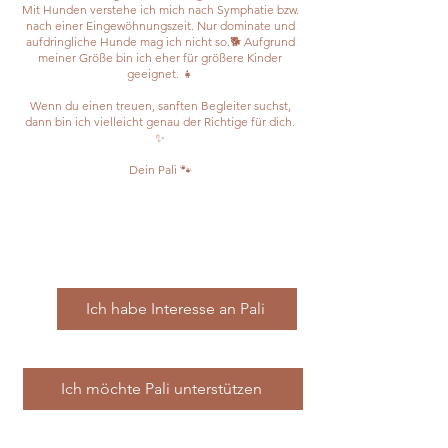
Mit Hunden verstehe ich mich nach Symphatie bzw.
nach einer Eingewöhnungszeit. Nur dominate und
aufdringliche Hunde mag ich nicht so.🐕 Aufgrund
meiner Größe bin ich eher für größere Kinder
geeignet. 👧
Wenn du einen treuen, sanften Begleiter suchst,
dann bin ich vielleicht genau der Richtige für dich.
✨
Dein Pali 🐾
Ich habe Interesse an Pali
Ich möchte Pali unterstützen