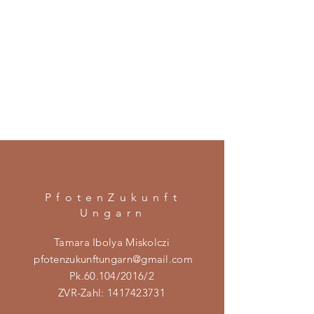
PfotenZukunft
Ungarn
Tamara Ibolya Miskolczi
pfotenzukunftungarn@gmail.com
Pk.60.104/2016/2
ZVR-Zahl:
1417423731