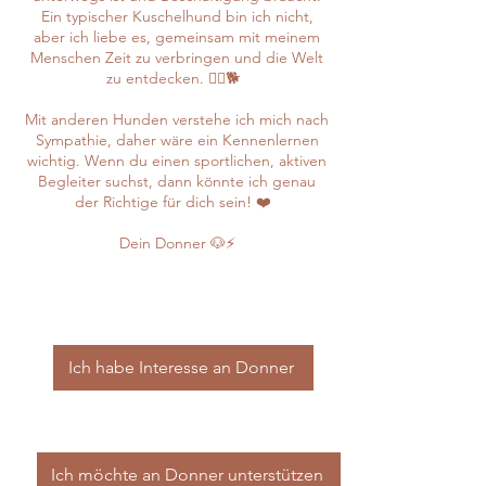
Ein typischer Kuschelhund bin ich nicht,
aber ich liebe es, gemeinsam mit meinem
Menschen Zeit zu verbringen und die Welt
zu entdecken. 🏃‍♂️🐕
Mit anderen Hunden verstehe ich mich nach
Sympathie, daher wäre ein Kennenlernen
wichtig. Wenn du einen sportlichen, aktiven
Begleiter suchst, dann könnte ich genau
der Richtige für dich sein! ❤️
Dein Donner 🐶⚡
Ich habe Interesse an Donner
Ich möchte an Donner unterstützen