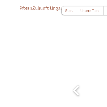
PfotenZukunft Ungarn
Start
Unsere Tiere